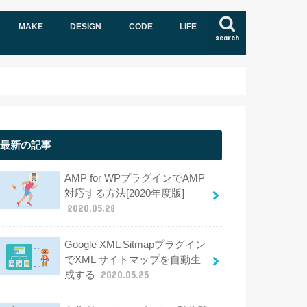
MAKE
DESIGN
CODE
LIFE
search
最新の記事
AMP for WPプラグインでAMP
対応する方法[2020年度版]
2020.05.28
Google XML Sitmapプラグイン
でXML サイトマップを自動生
成する
2020.05.25