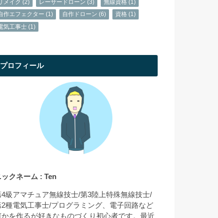
リメイク
(2)
レーサードローン
(3)
無線資格
(1)
自作エフェクター
(1)
自作ドローン
(6)
資格
(1)
電気工事士
(1)
プロフィール
ックネーム : Ten
第4級アマチュア無線技士/第3陸上特殊無線技士/
第2種電気工事士/プログラミング、電子回路など
何かを作るが好きなものづくり初心者です。最近